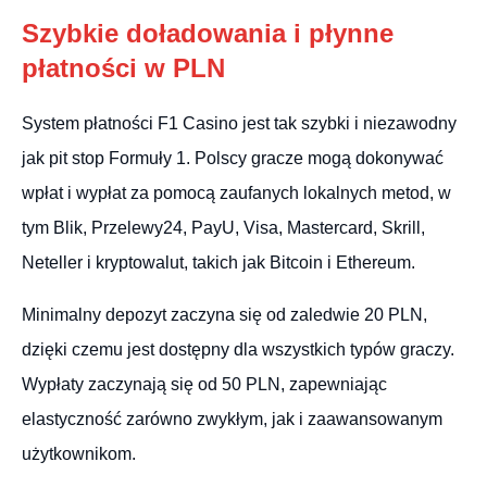
Szybkie doładowania i płynne
płatności w PLN
System płatności F1 Casino jest tak szybki i niezawodny
jak pit stop Formuły 1. Polscy gracze mogą dokonywać
wpłat i wypłat za pomocą zaufanych lokalnych metod, w
tym Blik, Przelewy24, PayU, Visa, Mastercard, Skrill,
Neteller i kryptowalut, takich jak Bitcoin i Ethereum.
Minimalny depozyt zaczyna się od zaledwie 20 PLN,
dzięki czemu jest dostępny dla wszystkich typów graczy.
Wypłaty zaczynają się od 50 PLN, zapewniając
elastyczność zarówno zwykłym, jak i zaawansowanym
użytkownikom.