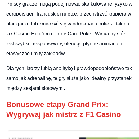
Polscy gracze mogą podejmować skalkulowane ryzyko w
europejskiej i francuskiej ruletce, przechytrzyć krupiera w
blackjacku lub zmierzyć się w odmianach pokera, takich
jak Casino Hold’em i Three Card Poker. Wirtualny stół
jest szybki i responsywny, oferując płynne animacje i
elastyczne limity zakładów.
Dla tych, którzy lubią analitykę i prawdopodobieństwo tak
samo jak adrenalinę, te gry służą jako idealny przystanek
między sesjami slotowymi.
Bonusowe etapy Grand Prix:
Wygrywaj jak mistrz z F1 Casino