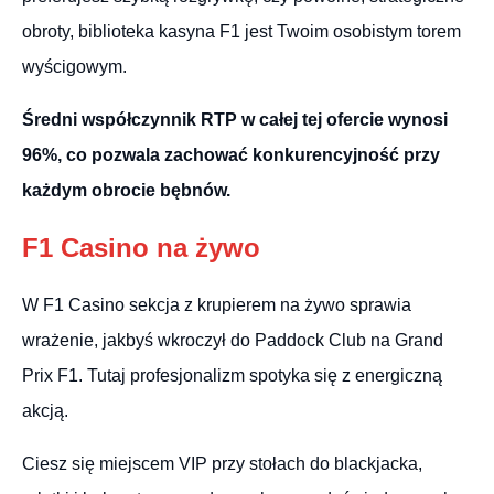
obroty, biblioteka kasyna F1 jest Twoim osobistym torem
wyścigowym.
Średni współczynnik RTP w całej tej ofercie wynosi
96%, co pozwala zachować konkurencyjność przy
każdym obrocie bębnów.
F1 Casino na żywo
W F1 Casino sekcja z krupierem na żywo sprawia
wrażenie, jakbyś wkroczył do Paddock Club na Grand
Prix F1. Tutaj profesjonalizm spotyka się z energiczną
akcją.
Ciesz się miejscem VIP przy stołach do blackjacka,