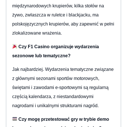
międzynarodowych krupierów, kilka stołów na
żywo, zwłaszcza w ruletce i blackjacku, ma
polskojęzycznych krupierów, aby zapewnić w pełni
zlokalizowane wrażenia.
Czy F1 Casino organizuje wydarzenia
sezonowe lub tematyczne?
Jak najbardziej. Wydarzenia tematyczne związane
z głównymi sezonami sportów motorowych,
świętami i zawodami e-sportowymi są regularną
częścią kalendarza, z niestandardowymi
nagrodami i unikalnymi strukturami nagród.
Czy mogę przetestować gry w trybie demo