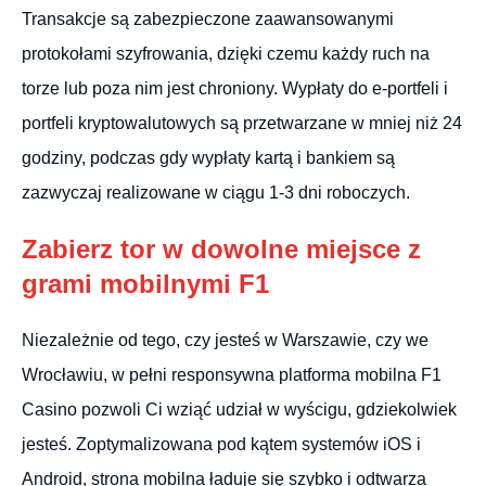
Transakcje są zabezpieczone zaawansowanymi
protokołami szyfrowania, dzięki czemu każdy ruch na
torze lub poza nim jest chroniony. Wypłaty do e-portfeli i
portfeli kryptowalutowych są przetwarzane w mniej niż 24
godziny, podczas gdy wypłaty kartą i bankiem są
zazwyczaj realizowane w ciągu 1-3 dni roboczych.
Zabierz tor w dowolne miejsce z
grami mobilnymi F1
Niezależnie od tego, czy jesteś w Warszawie, czy we
Wrocławiu, w pełni responsywna platforma mobilna F1
Casino pozwoli Ci wziąć udział w wyścigu, gdziekolwiek
jesteś. Zoptymalizowana pod kątem systemów iOS i
Android, strona mobilna ładuje się szybko i odtwarza