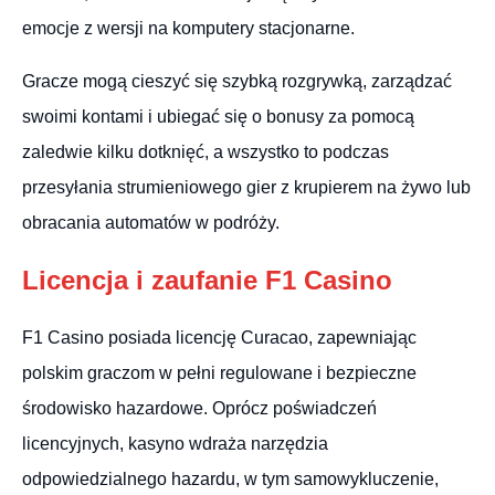
emocje z wersji na komputery stacjonarne.
Gracze mogą cieszyć się szybką rozgrywką, zarządzać
swoimi kontami i ubiegać się o bonusy za pomocą
zaledwie kilku dotknięć, a wszystko to podczas
przesyłania strumieniowego gier z krupierem na żywo lub
obracania automatów w podróży.
Licencja i zaufanie F1 Casino
F1 Casino posiada licencję Curacao, zapewniając
polskim graczom w pełni regulowane i bezpieczne
środowisko hazardowe. Oprócz poświadczeń
licencyjnych, kasyno wdraża narzędzia
odpowiedzialnego hazardu, w tym samowykluczenie,